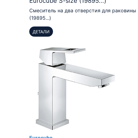
Eurocube S-size (19895...)
Смеситель на два отверстия для раковины
(19895...)
ДЕТАЛИ
Eurocube