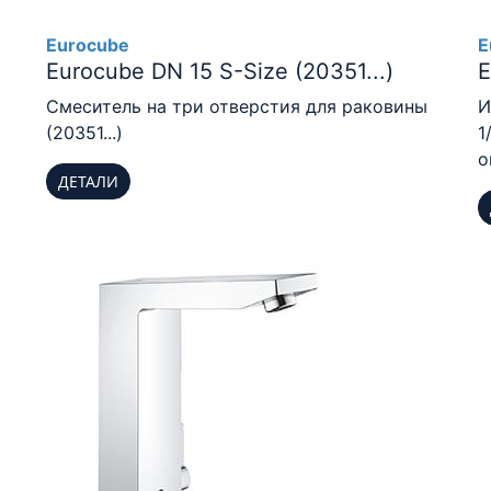
Eurocube
E
Eurocube DN 15 S-Size (20351...)
E
Смеситель на три отверстия для раковины
И
(20351...)
1
о
ДЕТАЛИ