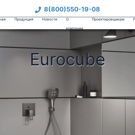
8(800)550-19-08
ная
Продукция
Новости
О
Проектировщикам
компании
Eurocube