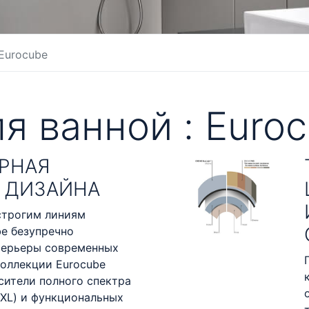
Eurocube
я ванной :
Euroc
РНАЯ
 ДИЗАЙНА
строгим линиям
be безупречно
терьеры современных
коллекции Eurocube
сители полного спектра
 XL) и функциональных