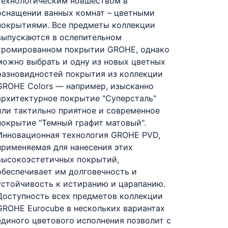
технологическим новшеством в
оснащении ванных комнат – цветными
покрытиями. Все предметы коллекции
выпускаются в ослепительном
хромированном покрытии GROHE, однако
можно выбрать и одну из новых цветных
разновидностей покрытия из коллекции
GROHE Colors — например, изысканно
архитектурное покрытие "Суперсталь"
или тактильно приятное и современное
покрытие "Темный графит матовый".
Инновационная технология GROHE PVD,
применяемая для нанесения этих
высокоэстетичных покрытий,
обеспечивает им долговечность и
устойчивость к истиранию и царапанию.
Доступность всех предметов коллекции
GROHE Eurocube в нескольких вариантах
единого цветового исполнения позволит с