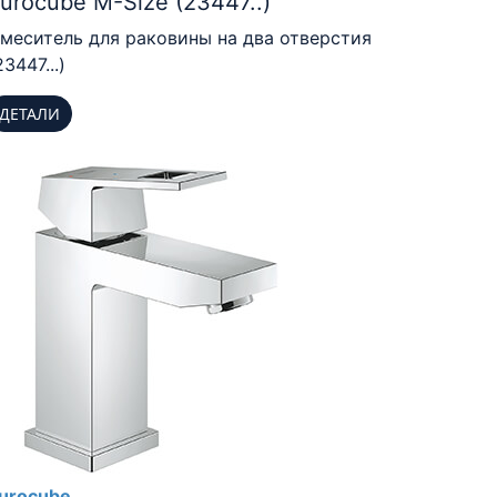
urocube M-Size (23447..)
меситель для раковины на два отверстия
23447...)
ДЕТАЛИ
urocube