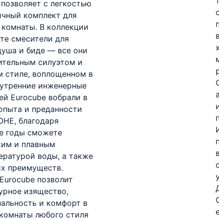
 позволяет с легкостью
ичный комплект для
 комнаты. В коллекции
те смесители для
душа и биде — все они
ительным силуэтом и
м стиле, воплощенном в
нутренние инженерные
ей Eurocube вобрали в
опыта и преданности
OHE, благодаря
е годы сможете
ким и плавным
ературой воды, а также
х преимуществ.
Eurocube позволит
урное изящество,
альность и комфорт в
 комнаты любого стиля