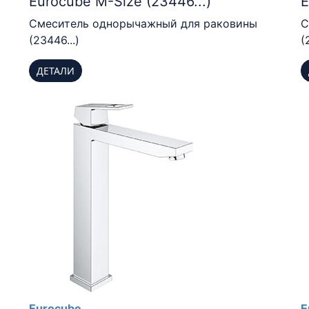
Eurocube M-Size (23446...)
E
Смеситель однорычажный для раковины
С
(23446...)
(
ДЕТАЛИ
Eurocube
E