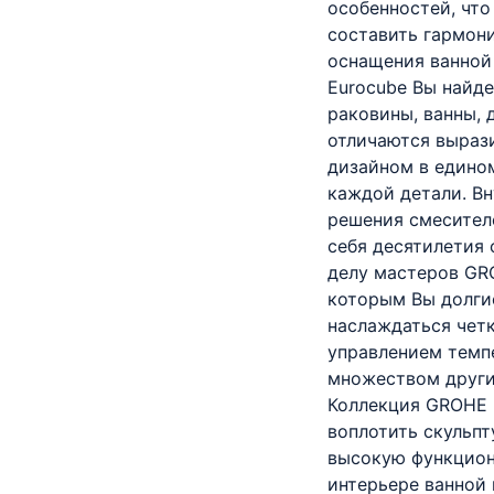
особенностей, что
составить гармон
оснащения ванной
Eurocube Вы найде
раковины, ванны, 
отличаются выраз
дизайном в едино
каждой детали. В
решения смесител
себя десятилетия 
делу мастеров GR
которым Вы долги
наслаждаться чет
управлением темп
множеством други
Коллекция GROHE 
воплотить скульпт
высокую функцион
интерьере ванной