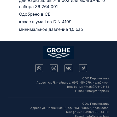
для Rapid SL 38 748 002 или монтажного
набора 36 264 001
Одобрено в СE
класс шума I по DIN 4109
минимальное давление 1,0 бар
ООО Перспектива
Адрес :
ул. Линейная, д. 69/3,
454079,
Челябинск
,
Телефоны :
+7(351)776-95-54
E-mail :
info@m-tepla.ru
ООО Перспектива
Адрес :
ул. Солнечная 12, оф. 203,
350072,
Краснодар
,
Телефоны :
+7(982)336-44-30
E-mail :
info@m-tepla.ru