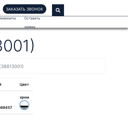
ЗАКАЗАТЬ ЗВОНОК
Реквизиты
Оставить
заявку
3001)
 (38813001)
N
Цвет
хром
869457