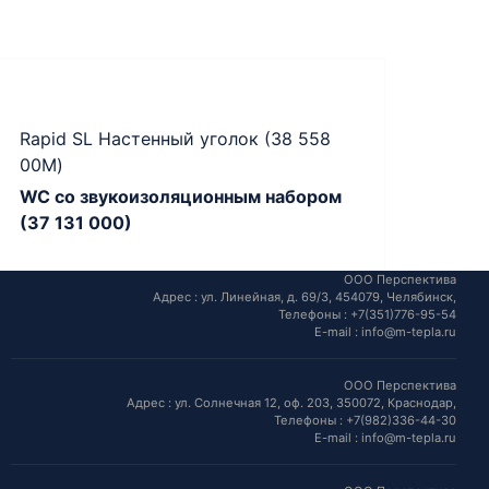
Rapid SL Настенный уголок (38 558
00M)
WC со звукоизоляционным набором
(37 131 000)
ООО Перспектива
Адрес :
ул. Линейная, д. 69/3,
454079,
Челябинск
,
Телефоны :
+7(351)776-95-54
E-mail :
info@m-tepla.ru
ООО Перспектива
Адрес :
ул. Солнечная 12, оф. 203,
350072,
Краснодар
,
Телефоны :
+7(982)336-44-30
E-mail :
info@m-tepla.ru