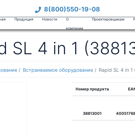
8(800)550-19-08
ная
Продукция
Новости
О
Проектировщикам
компании
d SL 4 in 1 (3881
дование
Встраиваемое оборудование
Rapid SL 4 in 1
Номер продукта
EA
38813001
4005176