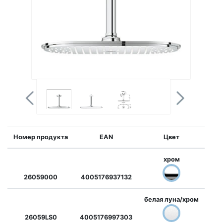
Номер продукта
EAN
Цвет
хром
26059000
4005176937132
белая луна/хром
26059LS0
4005176997303