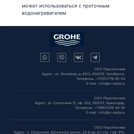
может использоваться с проточным
водонагревателем
ООО Перспектива
Адрес :
ул. Линейная, д. 69/3,
454079,
Челябинск
,
Телефоны :
+7(351)776-95-54
E-mail :
info@m-tepla.ru
ООО Перспектива
Адрес :
ул. Солнечная 12, оф. 203,
350072,
Краснодар
,
Телефоны :
+7(982)336-44-30
E-mail :
info@m-tepla.ru
ООО Перспектива
Адрес :
п. Сосенское, Калужское шоссе, 24-й км. Д.1 стр. 1 оф. 912,