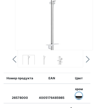
Номер продукта
EAN
Цвет
хром
26578000
4005176485985