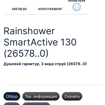
белая луна
26578LS0
4005176486197
Rainshower
SmartActive 130
(26578..0)
Душевой гарнитур, 3 вида струй (26578..0)
Обзор
Тех. информация
Скачать