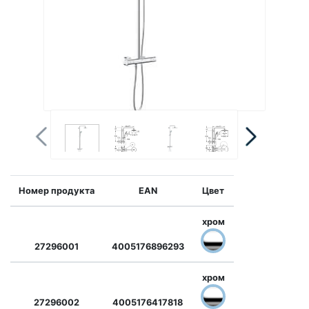
Номер продукта
EAN
Цвет
хром
27296001
4005176896293
хром
27296002
4005176417818