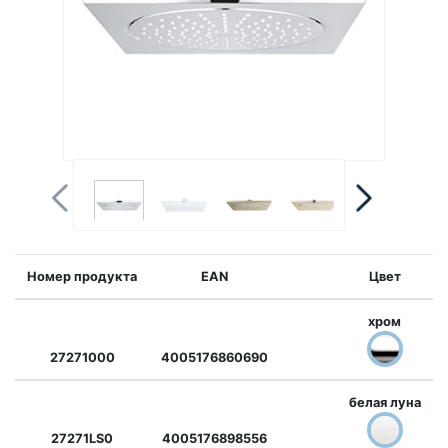
Номер продукта
EAN
Цвет
хром
27271000
4005176860690
белая луна
27271LS0
4005176898556