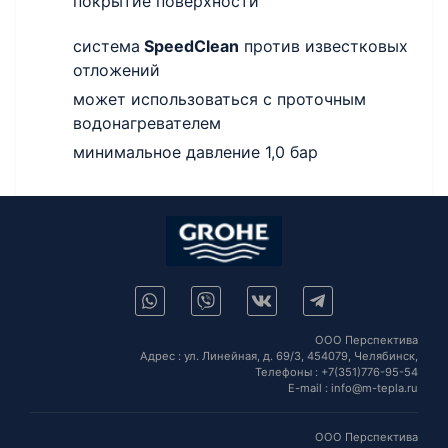
покрытие поверхности
система
SpeedClean
против известковых
отложений
может использоваться с проточным
водонагревателем
минимальное давление 1,0 бар
ООО Перспектива
Адрес :
ул. Линейная, д. 69/3,
454079,
Челябинск
,
Телефоны :
+7(351)776-95-54
E-mail :
info@m-tepla.ru
ООО Перспектива