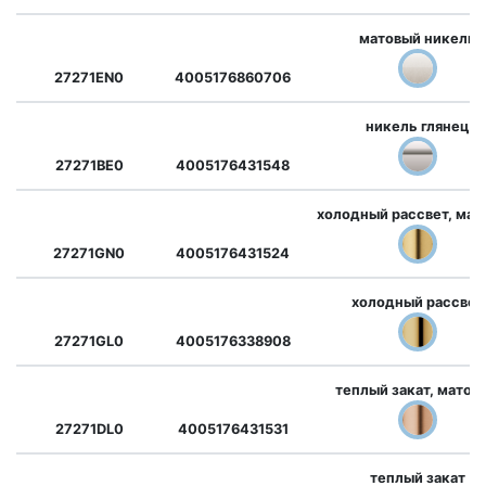
матовый никель
27271EN0
4005176860706
никель глянец
27271BE0
4005176431548
холодный рассвет, мат
27271GN0
4005176431524
холодный рассвет
27271GL0
4005176338908
теплый закат, матов
27271DL0
4005176431531
теплый закат