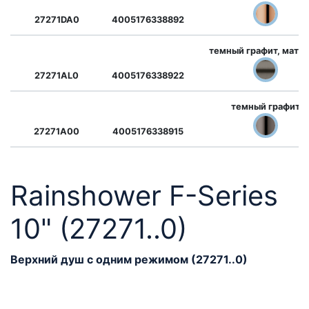
27271DA0
4005176338892
темный графит, мато
27271AL0
4005176338922
темный графит
27271A00
4005176338915
Rainshower F-Series
10" (27271..0)
Верхний душ с одним режимом (27271..0)