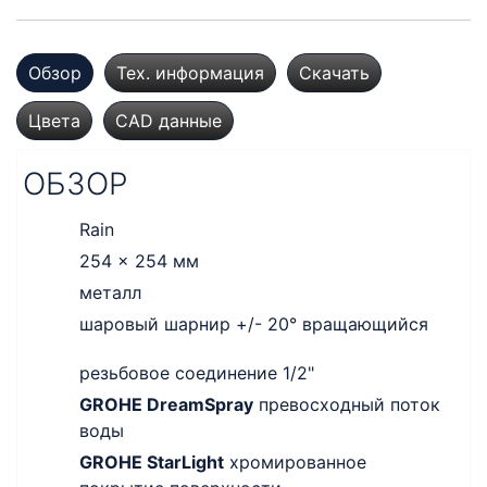
Обзор
Тех. информация
Скачать
Цвета
CAD данные
ОБЗОР
Rain
254 x 254 мм
металл
шаровый шарнир +/- 20° вращающийся
резьбовое соединение 1/2"
GROHE DreamSpray
превосходный поток
воды
GROHE StarLight
хромированное