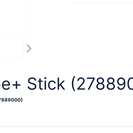
e+ Stick (27889
27889000)