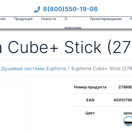
8(800)550-19-08
ная
Продукция
Новости
О
Проектировщикам
компании
a Cube+ Stick (2
Душевые системы Euphoria
Euphoria Cube+ Stick (27
Номер продукта
27889
EAN
40051769
Цвет
хро