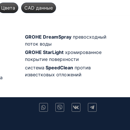
Цвета
CAD данные
GROHE DreamSpray
превосходный
поток воды
GROHE StarLight
хромированное
покрытие поверхности
система
SpeedClean
против
известковых отложений
а