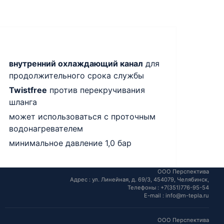
внутренний охлаждающий канал
для
продолжительного срока службы
Twistfree
против перекручивания
шланга
может использоваться с проточным
водонагревателем
минимальное давление 1,0 бар
ООО Перспектива
Адрес :
ул. Линейная, д. 69/3,
454079,
Челябинск
,
Телефоны :
+7(351)776-95-54
E-mail :
info@m-tepla.ru
ООО Перспектива